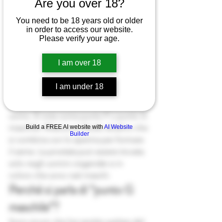
Are you over 18?
sensazioni che si possono provare 
durante un intervento alla prostata, 
You need to be 18 years old or older
facciamo una rapida introduzione su 
in order to access our website.
cos'è la prostata.
Please verify your age.
I am over 18
La prostata
I am under 18
La prostata è una minuscola ghiandola 
a forma di noce situata nel retto di un 
uomo. È nota come punto P o punto G 
maschile. Rilascia un fluido alcalino che 
Build a FREE AI website with
AI Website
Builder
si combina con lo sperma per formare 
il seme. La prostata può essere trovata 
solo negli uomini cisgender e in 
coloro che sono nati maschi.
Perché si parla di “punto G 
maschile”?
Sono sicuro che hai sentito parlare del 