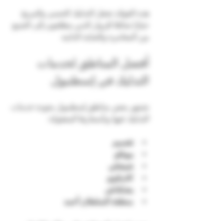
هذه الفوائد تجعل التدليك الحسي والمريح 
خيارًا شائعًا للزوار الذين يتطلعون إلى الجمع 
بين المغامرة والعناية الذاتية.
أفضل المناطق لخدمات 
التدليك في إسطنبول
تشتهر بعض مناطق إسطنبول بجودة خدمات 
التدليك فيها وبأسعارها المعقولة:
تقسيم
بيوغلو
شيشلي
كاديكوي
بشكتاش
منطقة السلطان أحمد