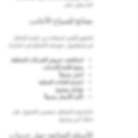
كما يمكن حجز 
نصائح للسياح الأجانب
لتحقيق أقصى استفادة من جلسة التدليك 
في إسطنبول، ضع هذه النصائح في اعتبارك:
استكشف عروض الشركات المختلفة
وضح قائمة الخدمات
احجز مسبقاً
احترام العادات المحلية
تواصل بوضوح
تأكيد الأسعار مسبقاً
باتباع هذه النصائح، ستضمن الحصول على 
تدليك آمن وممتع.
الأسئلة الشائعة حول خدمات 