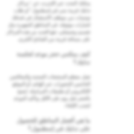
يمكنك البحث عبر الإنترنت عن "مراكز 
تدليك قريبة مني في إسطنبول" أو طلب 
توصيات من موظف الاستقبال في فندقك 
لخيارات موثوقة. في المناطق الشهيرة مثل 
تقسيم وشيشلي، تقع العديد من هذه المراكز 
على مسافة قريبة من الفنادق الكبرى.
كيف يمكنني حجز موعد لجلسة 
تدليك؟
تقبل معظم المنتجعات الصحية والمعالجين 
الخاصين الحجوزات عبر الهاتف أو الموقع 
الإلكتروني أو تطبيقات المراسلة. يُنصح 
بالحجز قبل يوم على الأقل وتأكيد الموعد 
لتجنب الإلغاء.
ما هي أفضل المناطق للحصول 
على تدليك في إسطنبول؟