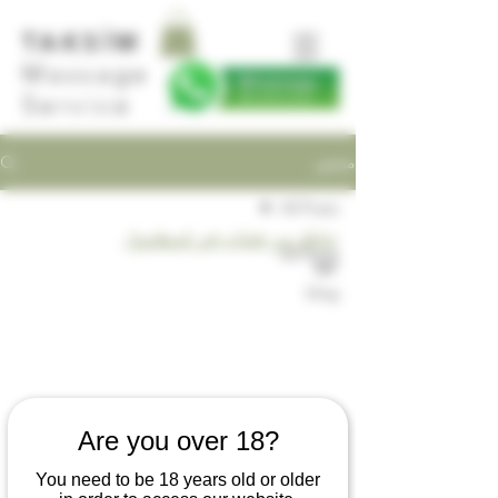
TAKSİM
Massage
Service
منشور
All Posts
تدليك من فتيات في إسطنبول
All Posts
تُعدّ 
blog
Are you over 18?
You need to be 18 years old or older